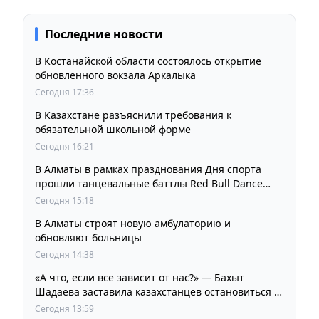
Последние новости
В Костанайской области состоялось открытие
обновленного вокзала Аркалыка
Сегодня 17:36
В Казахстане разъяснили требования к
обязательной школьной форме
Сегодня 16:21
В Алматы в рамках празднования Дня спорта
прошли танцевальные баттлы Red Bull Dance
Your Style
Сегодня 15:18
В Алматы строят новую амбулаторию и
обновляют больницы
Сегодня 14:38
«А что, если все зависит от нас?» — Бахыт
Шадаева заставила казахстанцев остановиться и
задуматься
Сегодня 13:59