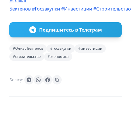
#Олжас
Бектенов
#Госзакупки
#Инвестиции
#Строительство
Подпишитесь в Телеграм
#Олжас Бектенов
#госзакупки
#инвестиции
#строительство
#экономика
Бөлісу: