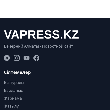
Вечерний Алматы - Новостной сайт
Сілтемелер
Біз туралы
Байланыс
Жарнама
Жазылу