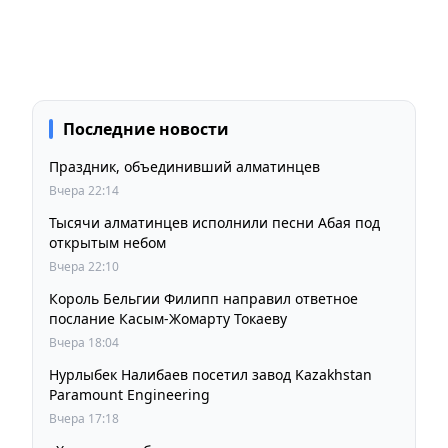
Последние новости
Праздник, объединивший алматинцев
Вчера 22:14
Тысячи алматинцев исполнили песни Абая под
открытым небом
Вчера 22:10
Король Бельгии Филипп направил ответное
послание Касым-Жомарту Токаеву
Вчера 18:04
Нурлыбек Налибаев посетил завод Kazakhstan
Paramount Engineering
Вчера 17:18