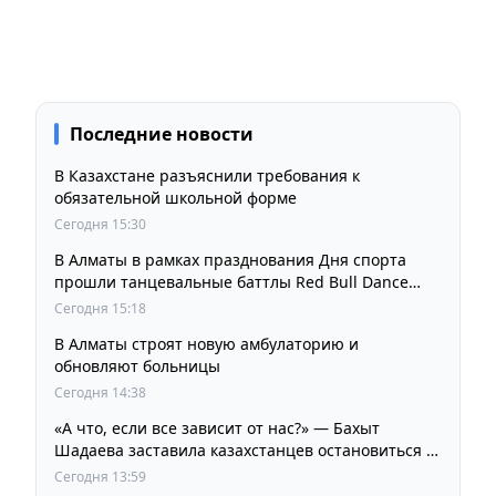
Последние новости
В Казахстане разъяснили требования к
обязательной школьной форме
Сегодня 15:30
В Алматы в рамках празднования Дня спорта
прошли танцевальные баттлы Red Bull Dance
Your Style
Сегодня 15:18
В Алматы строят новую амбулаторию и
обновляют больницы
Сегодня 14:38
«А что, если все зависит от нас?» — Бахыт
Шадаева заставила казахстанцев остановиться и
задуматься
Сегодня 13:59