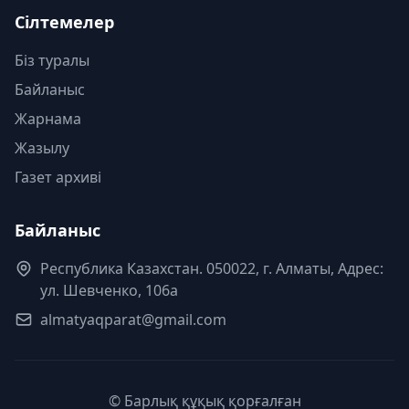
Сілтемелер
Біз туралы
Байланыс
Жарнама
Жазылу
Газет архиві
Байланыс
Республика Казахстан. 050022, г. Алматы, Адрес:
ул. Шевченко, 106а
almatyaqparat@gmail.com
© Барлық құқық қорғалған