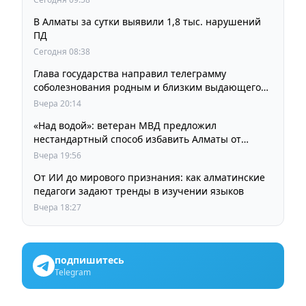
В Алматы за сутки выявили 1,8 тыс. нарушений
ПД
Сегодня 08:38
Глава государства направил телеграмму
соболезнования родным и близким выдающегося
кинорежиссера Ардака Амиркулова
Вчера 20:14
«Над водой»: ветеран МВД предложил
нестандартный способ избавить Алматы от
пробок и смога
Вчера 19:56
От ИИ до мирового признания: как алматинские
педагоги задают тренды в изучении языков
Вчера 18:27
подпишитесь
Telegram