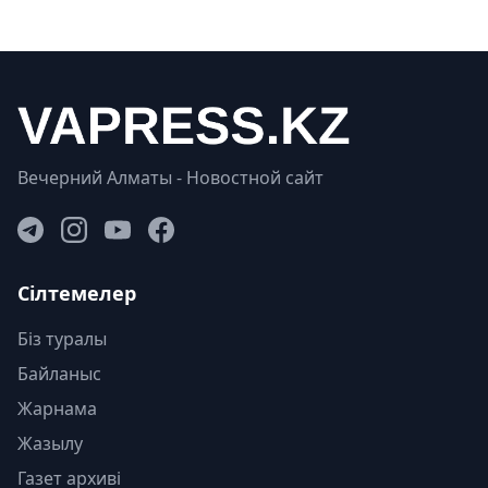
Вечерний Алматы - Новостной сайт
Сілтемелер
Біз туралы
Байланыс
Жарнама
Жазылу
Газет архиві