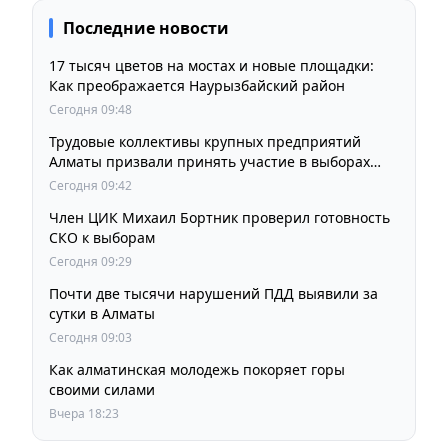
Последние новости
17 тысяч цветов на мостах и новые площадки:
Как преображается Наурызбайский район
Сегодня 09:48
Трудовые коллективы крупных предприятий
Алматы призвали принять участие в выборах
членов Курултая
Сегодня 09:42
Член ЦИК Михаил Бортник проверил готовность
СКО к выборам
Сегодня 09:29
Почти две тысячи нарушений ПДД выявили за
сутки в Алматы
Сегодня 09:03
Как алматинская молодежь покоряет горы
своими силами
Вчера 18:23