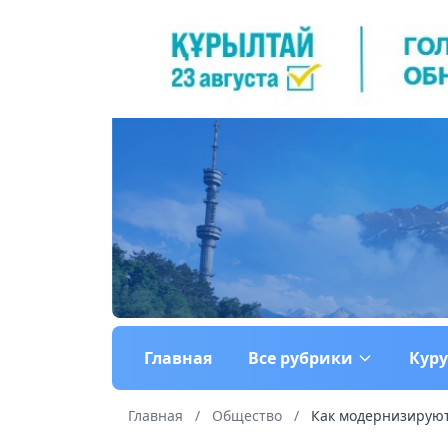
Главная
Все рубрики
Кур
Главная
/
Общество
/
Как модернизируют