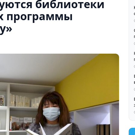
уются библиотеки
х программы
у»