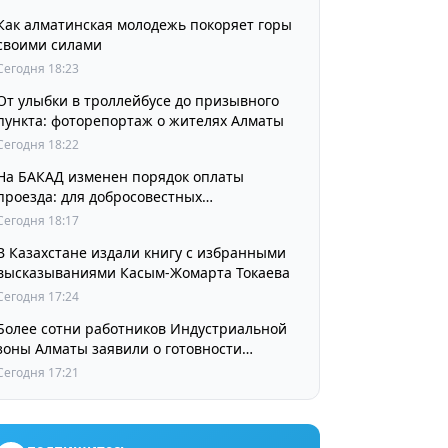
Как алматинская молодежь покоряет горы
своими силами
Сегодня 18:23
От улыбки в троллейбусе до призывного
пункта: фоторепортаж о жителях Алматы
Сегодня 18:22
На БАКАД изменен порядок оплаты
проезда: для добросовестных
пользователей стоимость остается
Сегодня 18:17
прежней
В Казахстане издали книгу с избранными
высказываниями Касым-Жомарта Токаева
Сегодня 17:24
Более сотни работников Индустриальной
зоны Алматы заявили о готовности
принять участие в выборах членов
Сегодня 17:21
Курылтая