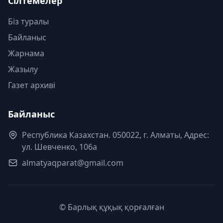
Сілтемелер
Біз туралы
Байланыс
Жарнама
Жазылу
Газет архиві
Байланыс
Республика Казахстан. 050022, г. Алматы, Адрес:
ул. Шевченко, 106а
almatyaqparat@gmail.com
© Барлық құқық қорғалған