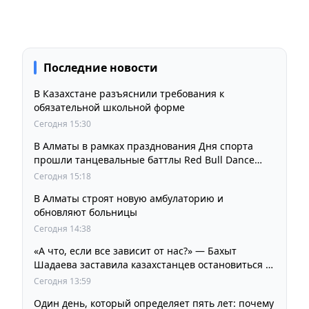
Последние новости
В Казахстане разъяснили требования к
обязательной школьной форме
Сегодня 15:30
В Алматы в рамках празднования Дня спорта
прошли танцевальные баттлы Red Bull Dance
Your Style
Сегодня 15:18
В Алматы строят новую амбулаторию и
обновляют больницы
Сегодня 14:38
«А что, если все зависит от нас?» — Бахыт
Шадаева заставила казахстанцев остановиться и
задуматься
Сегодня 13:59
Один день, который определяет пять лет: почему