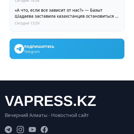
Сегодня 14:38
«А что, если все зависит от нас?» — Бахыт
Шадаева заставила казахстанцев остановиться и
задуматься
Сегодня 13:59
подпишитесь
Telegram
Вечерний Алматы - Новостной сайт