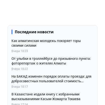
Последние новости
Как алматинская молодежь покоряет горы
своими силами
Вчера 18:23
От улыбки в троллейбусе до призывного пункта:
фоторепортаж о жителях Алматы
Вчера 18:22
На БАКАД изменен порядок оплаты проезда: для
добросовестных пользователей стоимость
остается прежней
Вчера 18:17
В Казахстане издали книгу с избранными
высказываниями Касым-Жомарта Токаева
Вчера 17:24