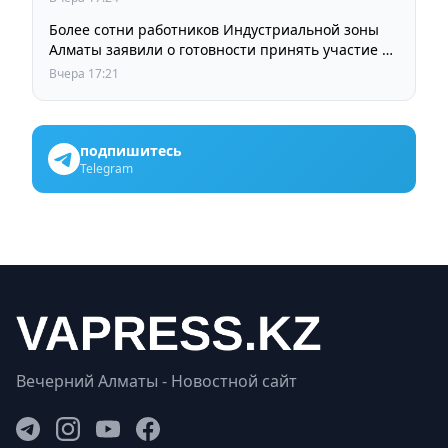
Более сотни работников Индустриальной зоны
Алматы заявили о готовности принять участие в
выборах членов Курылтая
Вчера 17:21
подпишитесь
Telegram
Вечерний Алматы - Новостной сайт