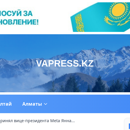
ултай
Алматы
принял вице-президента Meta Янна...