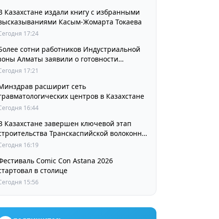
В Казахстане издали книгу с избранными
высказываниями Касым-Жомарта Токаева
Сегодня 17:24
Более сотни работников Индустриальной
зоны Алматы заявили о готовности
принять участие в выборах членов
Сегодня 17:21
Курылтая
Минздрав расширит сеть
травматологических центров в Казахстане
Сегодня 16:44
В Казахстане завершен ключевой этап
строительства Транскаспийской волоконно-
оптической линии связи
Сегодня 16:19
Фестиваль Comic Con Astana 2026
стартовал в столице
Сегодня 15:56