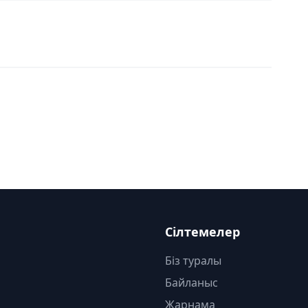
Сілтемелер
Біз туралы
Байланыс
Жарнама