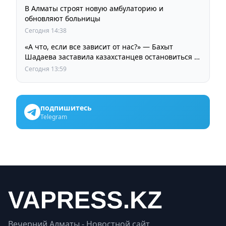
В Алматы строят новую амбулаторию и
обновляют больницы
Сегодня 14:38
«А что, если все зависит от нас?» — Бахыт
Шадаева заставила казахстанцев остановиться и
задуматься
Сегодня 13:59
подпишитесь
Telegram
Вечерний Алматы - Новостной сайт