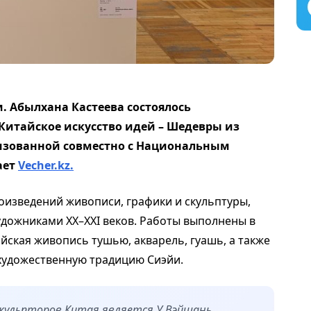
м. Абылхана Кастеева состоялось
Китайское искусство идей – Шедевры из
низованной совместно с Национальным
ает
Vecher.kz.
оизведений живописи, графики и скульптуры,
дожниками XX–XXI веков. Работы выполнены в
йская живопись тушью, акварель, гуашь, а также
художественную традицию Сиэйи.
кульпторов Китая является У Вэйшань,