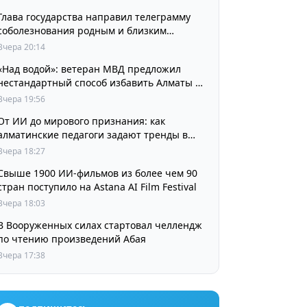
Глава государства направил телеграмму
соболезнования родным и близким
выдающегося кинорежиссера Ардака
Вчера 20:14
Амиркулова
«Над водой»: ветеран МВД предложил
нестандартный способ избавить Алматы от
пробок и смога
Вчера 19:56
От ИИ до мирового признания: как
алматинские педагоги задают тренды в
изучении языков
Вчера 18:27
Свыше 1900 ИИ-фильмов из более чем 90
стран поступило на Astana AI Film Festival
Вчера 18:03
В Вооруженных силах стартовал челлендж
по чтению произведений Абая
Вчера 17:38