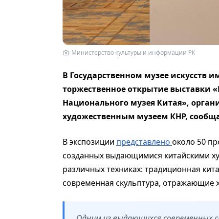
Министерство культуры и информации РК
В Государственном музее искусств и
торжественное открытие выставки «
Национального музея Китая», орга
художественным музеем КНР, сообщ
В экспозиции
представлено
около 50 пр
созданных выдающимися китайскими ху
различных техниках: традиционная кита
современная скульптура, отражающие 
Одним из выдающихся современных с