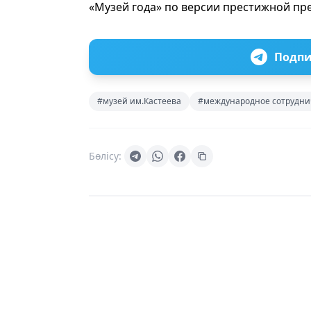
«Музей года» по версии престижной пре
Подпи
#музей им.Кастеева
#международное сотрудни
Бөлісу: