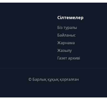
Сілтемелер
Біз туралы
Байланыс
Жарнама
Жазылу
Газет архиві
© Барлық құқық қорғалған