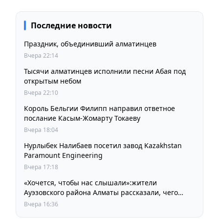
Последние новости
Праздник, объединивший алматинцев
Вчера 22:14
Тысячи алматинцев исполнили песни Абая под
открытым небом
Вчера 22:10
Король Бельгии Филипп направил ответное
послание Касым-Жомарту Токаеву
Вчера 18:04
Нурлыбек Налибаев посетил завод Kazakhstan
Paramount Engineering
Вчера 17:18
«Хочется, чтобы нас слышали»:жители
Ауэзовского района Алматы рассказали, чего
ждут от выборов депутатов Курултая
Вчера 16:36