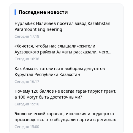
Последние новости
Нурлыбек Налибаев посетил завод Kazakhstan
Paramount Engineering
Сегодня 17:18
«Хочется, чтобы нас слышали»:жители
Ауэзовского района Алматы рассказали, чего
ждут от выборов депутатов Курултая
Сегодня 16:36
Как Алматы готовится к выборам депутатов
Курултая Республики Казахстан
Сегодня 16:17
Почему 120 баллов не всегда гарантируют грант,
а 100 могут быть достаточными?
Сегодня 15:16
Экологический караван, инклюзия и поддержка
производства: что обсуждали партии в регионах
Сегодня 15:00