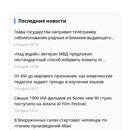
Последние новости
Глава государства направил телеграмму
соболезнования родным и близким выдающегося
кинорежиссера Ардака Амиркулова
Сегодня 20:14
«Над водой»: ветеран МВД предложил
нестандартный способ избавить Алматы от
пробок и смога
Сегодня 19:56
От ИИ до мирового признания: как алматинские
педагоги задают тренды в изучении языков
Сегодня 18:27
Свыше 1900 ИИ-фильмов из более чем 90 стран
поступило на Astana AI Film Festival
Сегодня 18:03
В Вооруженных силах стартовал челлендж по
чтению произведений Абая