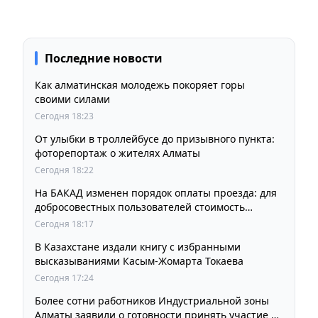
Последние новости
Как алматинская молодежь покоряет горы
своими силами
Сегодня 18:23
От улыбки в троллейбусе до призывного пункта:
фоторепортаж о жителях Алматы
Сегодня 18:22
На БАКАД изменен порядок оплаты проезда: для
добросовестных пользователей стоимость
остается прежней
Сегодня 18:17
В Казахстане издали книгу с избранными
высказываниями Касым-Жомарта Токаева
Сегодня 17:24
Более сотни работников Индустриальной зоны
Алматы заявили о готовности принять участие в