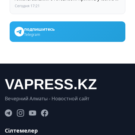
выборах членов Курылтая
Сегодня 17:21
подпишитесь
Telegram
Вечерний Алматы - Новостной сайт
Сілтемелер