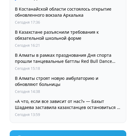
В Костанайской области состоялось открытие
обновленного вокзала Аркалыка
Сегодня 17:36
В Казахстане разъяснили требования к
обязательной школьной форме
Сегодня 16:21
В Алматы в рамках празднования Дня спорта
прошли танцевальные баттлы Red Bull Dance
Your Style
Сегодня 15:18
В Алматы строят новую амбулаторию и
обновляют больницы
Сегодня 14:38
«А что, если все зависит от нас?» — Бахыт
Шадаева заставила казахстанцев остановиться и
задуматься
Сегодня 13:59