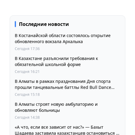
Последние новости
В Костанайской области состоялось открытие
обновленного вокзала Аркалыка
Сегодня 17:36
В Казахстане разъяснили требования к
обязательной школьной форме
Сегодня 16:21
В Алматы в рамках празднования Дня спорта
прошли танцевальные баттлы Red Bull Dance
Your Style
Сегодня 15:18
В Алматы строят новую амбулаторию и
обновляют больницы
Сегодня 14:38
«А что, если все зависит от нас?» — Бахыт
Шадаева заставила казахстанцев остановиться и