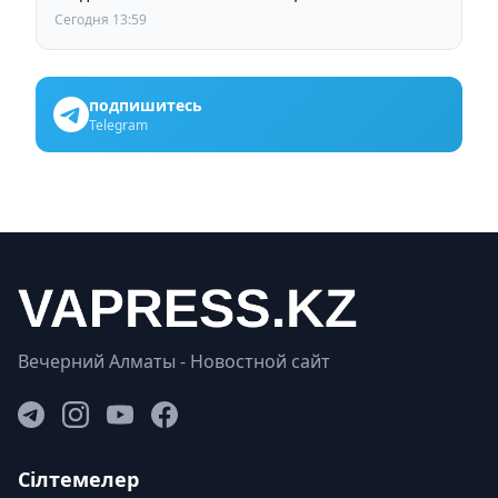
задуматься
Сегодня 13:59
подпишитесь
Telegram
Вечерний Алматы - Новостной сайт
Сілтемелер