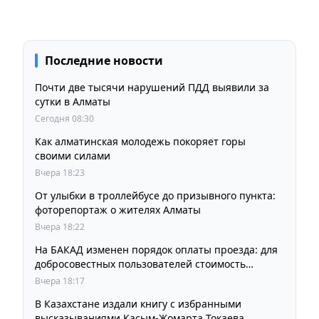
Последние новости
Почти две тысячи нарушений ПДД выявили за
сутки в Алматы
Сегодня 08:30
Как алматинская молодежь покоряет горы
своими силами
Вчера 18:23
От улыбки в троллейбусе до призывного пункта:
фоторепортаж о жителях Алматы
Вчера 18:22
На БАКАД изменен порядок оплаты проезда: для
добросовестных пользователей стоимость
остается прежней
Вчера 18:17
В Казахстане издали книгу с избранными
высказываниями Касым-Жомарта Токаева