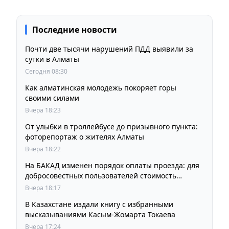
Последние новости
Почти две тысячи нарушений ПДД выявили за
сутки в Алматы
Сегодня 08:30
Как алматинская молодежь покоряет горы
своими силами
Вчера 18:23
От улыбки в троллейбусе до призывного пункта:
фоторепортаж о жителях Алматы
Вчера 18:22
На БАКАД изменен порядок оплаты проезда: для
добросовестных пользователей стоимость
остается прежней
Вчера 18:17
В Казахстане издали книгу с избранными
высказываниями Касым-Жомарта Токаева
Вчера 17:24