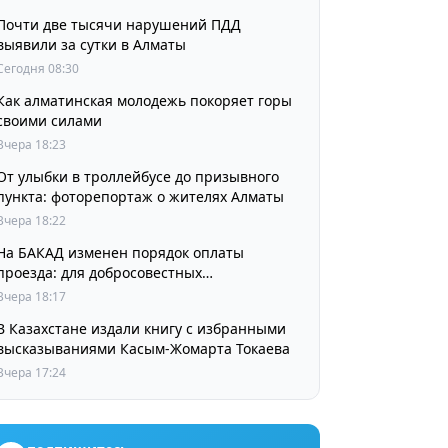
Почти две тысячи нарушений ПДД
выявили за сутки в Алматы
Сегодня 08:30
Как алматинская молодежь покоряет горы
своими силами
Вчера 18:23
От улыбки в троллейбусе до призывного
пункта: фоторепортаж о жителях Алматы
Вчера 18:22
На БАКАД изменен порядок оплаты
проезда: для добросовестных
пользователей стоимость остается
Вчера 18:17
прежней
В Казахстане издали книгу с избранными
высказываниями Касым-Жомарта Токаева
Вчера 17:24