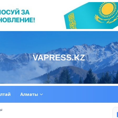
ултай
Алматы
сы