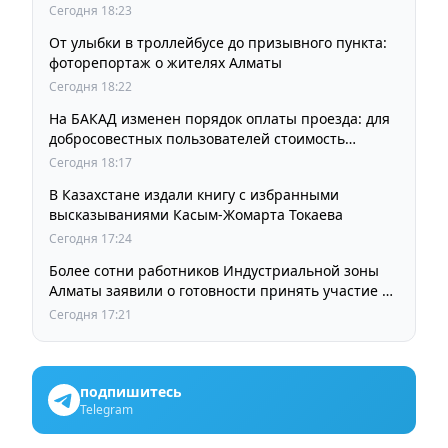
Сегодня 18:23
От улыбки в троллейбусе до призывного пункта:
фоторепортаж о жителях Алматы
Сегодня 18:22
На БАКАД изменен порядок оплаты проезда: для
добросовестных пользователей стоимость
остается прежней
Сегодня 18:17
В Казахстане издали книгу с избранными
высказываниями Касым-Жомарта Токаева
Сегодня 17:24
Более сотни работников Индустриальной зоны
Алматы заявили о готовности принять участие в
выборах членов Курылтая
Сегодня 17:21
подпишитесь
Telegram