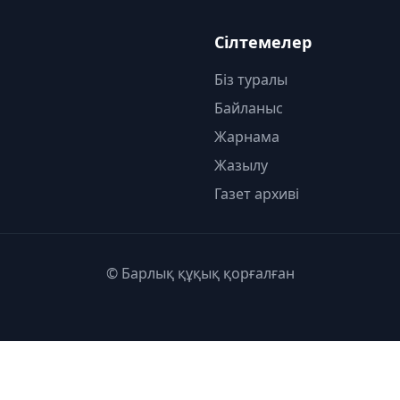
Сілтемелер
Біз туралы
Байланыс
Жарнама
Жазылу
Газет архиві
© Барлық құқық қорғалған