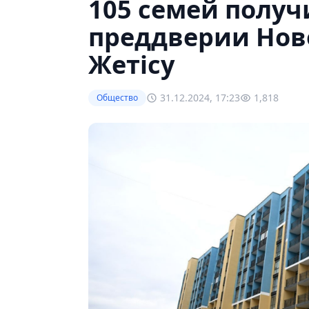
105 семей получ
преддверии Ново
Жетiсу
31.12.2024, 17:23
1,818
Общество