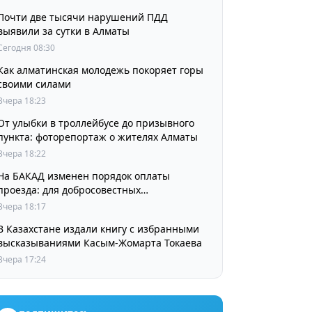
Почти две тысячи нарушений ПДД
выявили за сутки в Алматы
Сегодня 08:30
Как алматинская молодежь покоряет горы
своими силами
Вчера 18:23
От улыбки в троллейбусе до призывного
пункта: фоторепортаж о жителях Алматы
Вчера 18:22
На БАКАД изменен порядок оплаты
проезда: для добросовестных
пользователей стоимость остается
Вчера 18:17
прежней
В Казахстане издали книгу с избранными
высказываниями Касым-Жомарта Токаева
Вчера 17:24