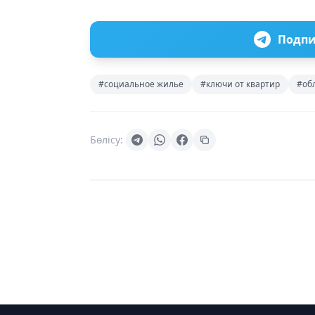
Подпи
#социальное жилье
#ключи от квартир
#об
Бөлісу: