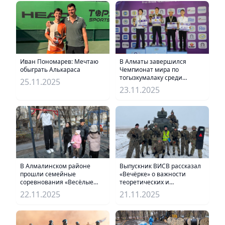
В Алматы завершился
Иван Пономарев: Мечтаю
Чемпионат мира по
обыграть Алькараса
тогызкумалаку среди
25.11.2025
юношей и девушек
23.11.2025
В Алмалинском районе
Выпускник ВИСВ рассказал
прошли семейные
«Вечёрке» о важности
соревнования «Весёлые
теоретических и
старты»
практических знаний для
22.11.2025
21.11.2025
службы в войсках