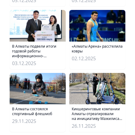
05.12.2025
05.12.2025
города больших стартов
В Алматы подвели итоги
«Алматы Арена» расстелила
годовой работы
ковры
информационно-
02.12.2025
разъяснительной группы по
03.12.2025
профилактике религиозного
экстремизма
В Алматы состоялся
Кикшеринговые компании
спортивный флешмоб
Алматы отреагировали
на инициативу Мажилиса
29.11.2025
по "выдавливании"
26.11.2025
самокатов с тротуаров