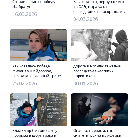
Сатпаев принес победу
Казахстанцы, вернувшиеся
«Кайрату»
из ОАЭ, выражают
благодарность госорганам
16.03.2026
за оперативную эвакуацию
04.03.2026
Дорога в могилу: тяжелые
Как ковалась победа
последствия «легких»
Михаила Шайдорова,
наркотиков
рассказала главный тренер
сборной Казахстана
30.01.2026
25.02.2026
Владимир Смирнов: жду
Опасность рядом: как
прорыва в шорт-треке и
синтетические наркотики