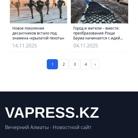
Новое поколение
Город и жители – вместе:
десантников встало под
преобразование Рощи
знамена «крылатой пехоты»
Баума начинается с идей
алматинцев
14.11.2025
04.11.2025
‹
1
2
3
4
›
Вечерний Алматы - Новостной сайт