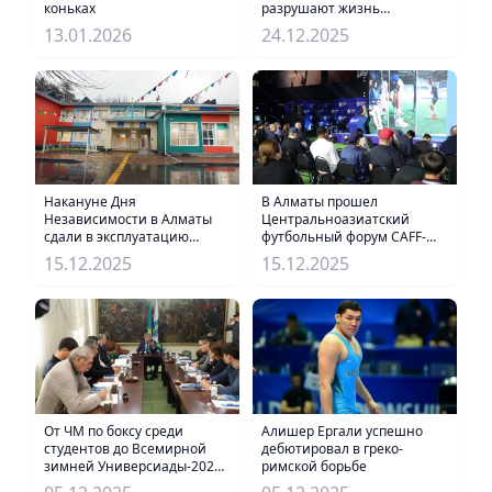
коньках
разрушают жизнь
алматинцев
13.01.2026
24.12.2025
В Алматы прошел
Накануне Дня
Центральноазиатский
Независимости в Алматы
футбольный форум CAFF-
сдали в эксплуатацию
2025
детский сад №195
15.12.2025
15.12.2025
Алишер Ергали успешно
От ЧМ по боксу среди
дебютировал в греко-
студентов до Всемирной
римской борьбе
зимней Универсиады-2029:
Алматы усиливает статус