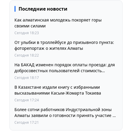
Последние новости
Как алматинская молодежь покоряет горы
своими силами
Сегодня 18:23
От улыбки в троллейбусе до призывного пункта:
фоторепортаж о жителях Алматы
Сегодня 18:22
На БАКАД изменен порядок оплаты проезда: для
добросовестных пользователей стоимость
остается прежней
Сегодня 18:17
В Казахстане издали книгу с избранными
высказываниями Касым-Жомарта Токаева
Сегодня 17:24
Более сотни работников Индустриальной зоны
Алматы заявили о готовности принять участие в
выборах членов Курылтая
Сегодня 17:21