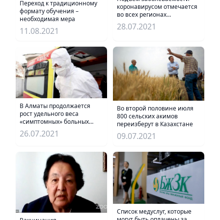
Переход к традиционному
коронавирусом отмечается
формату обучения –
во всех регионах
необходимая мера
Казахстана
28.07.2021
11.08.2021
В Алматы продолжается
Во второй половине июля
рост удельного веса
800 сельских акимов
«симптомных» больных
переизберут в Казахстане
против первой волны
26.07.2021
09.07.2021
эпидемии
Список медуслуг, которые
могут быть оплачены за