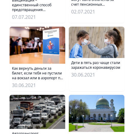
Вакцинация –
счет пенсионных
единственный способ
накоплений, расширят
предотвращения
02.07.2021
возникновения новых
07.07.2021
мутаций вируса
Дети в пять раз чаще стали
заражаться коронавирусом
Как вернуть деньги за
билет, если тебя не пустили
30.06.2021
на вокзал или в аэропорт по
Ashyq
30.06.2021
Автотранспорт