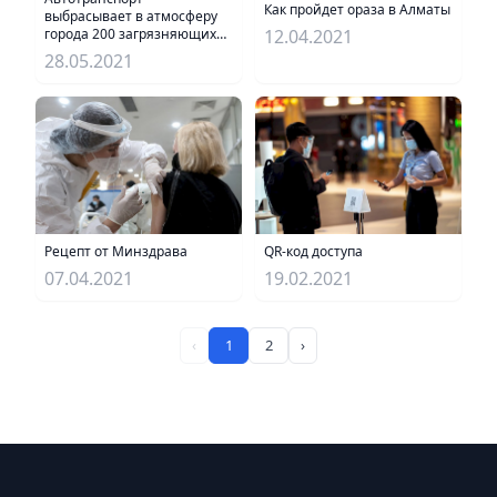
Как пройдет ораза в Алматы
выбрасывает в атмосферу
12.04.2021
города 200 загрязняющих
веществ
28.05.2021
QR-код доступа
Рецепт от Минздрава
19.02.2021
07.04.2021
‹
1
2
›