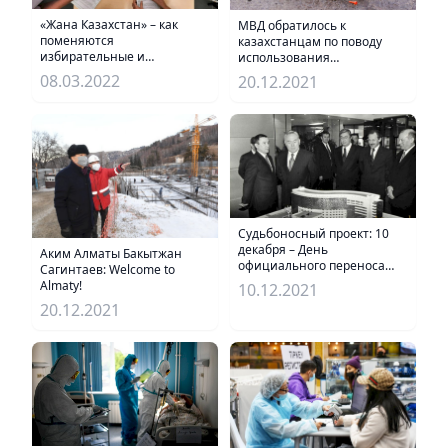
«Жана Казахстан» – как
МВД обратилось к
поменяются
казахстанцам по поводу
избирательные и
использования
партийные механизмы
пиротехнических изделий
08.03.2022
20.12.2021
страны
Судьбоносный проект: 10
декабря – День
Аким Алматы Бакытжан
официального переноса
Сагинтаев: Welcome to
столицы РК
Almaty!
10.12.2021
20.12.2021