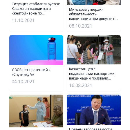
Ситуация стабилизируется:
Казахстан находится в
Минздрав утвердил
«желтой» зоне по
обязательность
коронавирусу
вакцинации при допуске на
11.10.2021
работу
08.10.2021
Казахстанцев с
У ВОЗ нет претензий к
поддельными паспортами
«Спутнику V»
вакцинации призвали
04.10.2021
сделать прививку
16.08.2021
Подъем заболеваемости