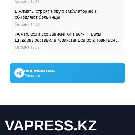
Your Style
Сегодня 15:18
В Алматы строят новую амбулаторию и
обновляют больницы
Сегодня 14:38
«А что, если все зависит от нас?» — Бахыт
Шадаева заставила казахстанцев остановиться и
задуматься
Сегодня 13:59
подпишитесь
Telegram