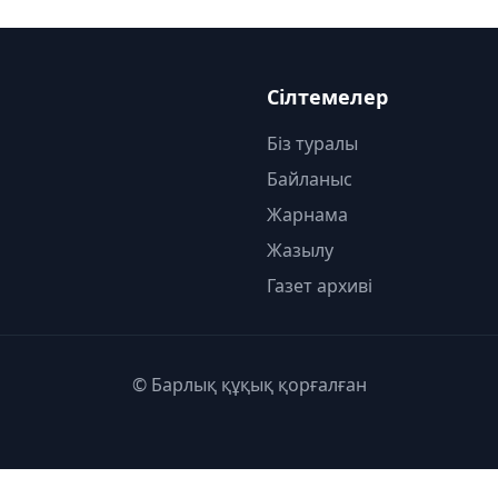
Сілтемелер
Біз туралы
Байланыс
Жарнама
Жазылу
Газет архиві
© Барлық құқық қорғалған