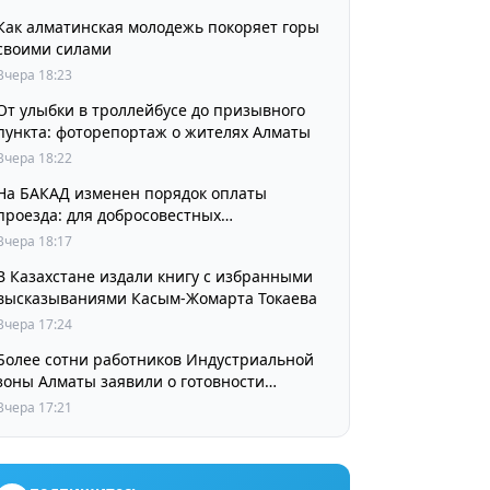
Как алматинская молодежь покоряет горы
своими силами
Вчера 18:23
От улыбки в троллейбусе до призывного
пункта: фоторепортаж о жителях Алматы
Вчера 18:22
На БАКАД изменен порядок оплаты
проезда: для добросовестных
пользователей стоимость остается
Вчера 18:17
прежней
В Казахстане издали книгу с избранными
высказываниями Касым-Жомарта Токаева
Вчера 17:24
Более сотни работников Индустриальной
зоны Алматы заявили о готовности
принять участие в выборах членов
Вчера 17:21
Курылтая