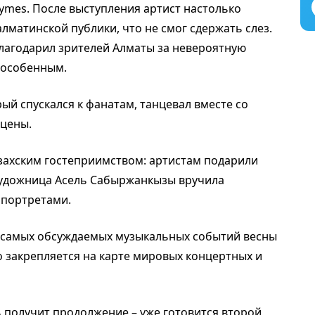
ymes. После выступления артист настолько
матинской публики, что не смог сдержать слез.
благодарил зрителей Алматы за невероятную
 особенным.
рый спускался к фанатам, танцевал вместе со
сцены.
азахским гостеприимством: артистам подарили
художница Асель Сабыржанкызы вручила
 портретами.
из самых обсуждаемых музыкальных событий весны
о закрепляется на карте мировых концертных и
 получит продолжение – уже готовится второй