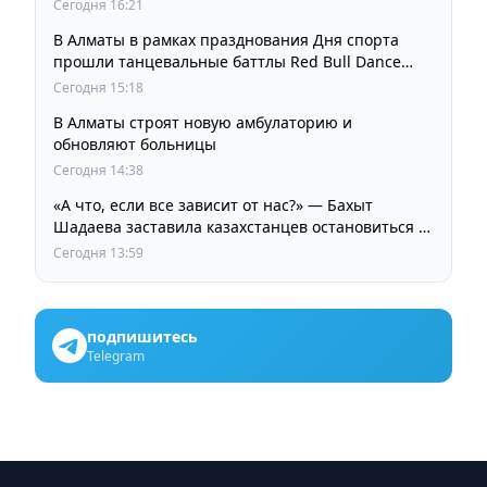
Сегодня 16:21
В Алматы в рамках празднования Дня спорта
прошли танцевальные баттлы Red Bull Dance
Your Style
Сегодня 15:18
В Алматы строят новую амбулаторию и
обновляют больницы
Сегодня 14:38
«А что, если все зависит от нас?» — Бахыт
Шадаева заставила казахстанцев остановиться и
задуматься
Сегодня 13:59
подпишитесь
Telegram