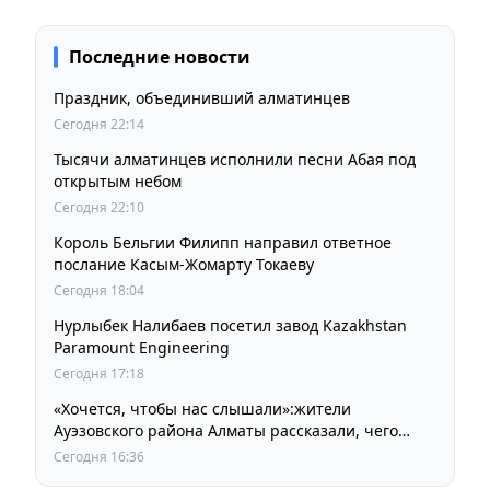
Последние новости
Праздник, объединивший алматинцев
Сегодня 22:14
Тысячи алматинцев исполнили песни Абая под
открытым небом
Сегодня 22:10
Король Бельгии Филипп направил ответное
послание Касым-Жомарту Токаеву
Сегодня 18:04
Нурлыбек Налибаев посетил завод Kazakhstan
Paramount Engineering
Сегодня 17:18
«Хочется, чтобы нас слышали»:жители
Ауэзовского района Алматы рассказали, чего
ждут от выборов депутатов Курултая
Сегодня 16:36