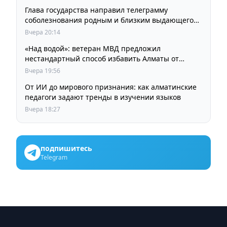
Глава государства направил телеграмму
соболезнования родным и близким выдающегося
кинорежиссера Ардака Амиркулова
Вчера 20:14
«Над водой»: ветеран МВД предложил
нестандартный способ избавить Алматы от
пробок и смога
Вчера 19:56
От ИИ до мирового признания: как алматинские
педагоги задают тренды в изучении языков
Вчера 18:27
подпишитесь
Telegram