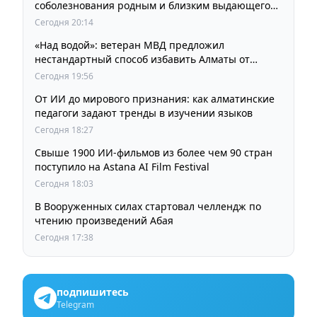
соболезнования родным и близким выдающегося
кинорежиссера Ардака Амиркулова
Сегодня 20:14
«Над водой»: ветеран МВД предложил
нестандартный способ избавить Алматы от
пробок и смога
Сегодня 19:56
От ИИ до мирового признания: как алматинские
педагоги задают тренды в изучении языков
Сегодня 18:27
Свыше 1900 ИИ-фильмов из более чем 90 стран
поступило на Astana AI Film Festival
Сегодня 18:03
В Вооруженных силах стартовал челлендж по
чтению произведений Абая
Сегодня 17:38
подпишитесь
Telegram