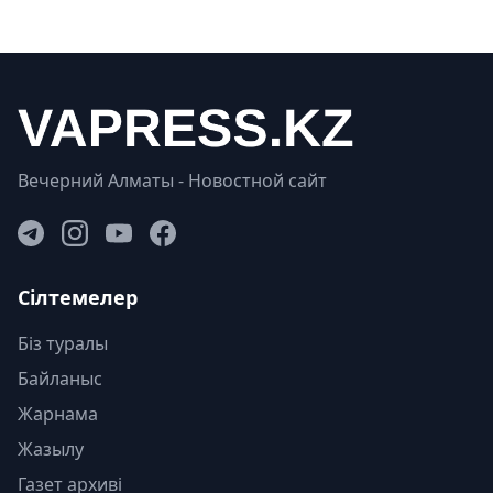
Вечерний Алматы - Новостной сайт
Сілтемелер
Біз туралы
Байланыс
Жарнама
Жазылу
Газет архиві