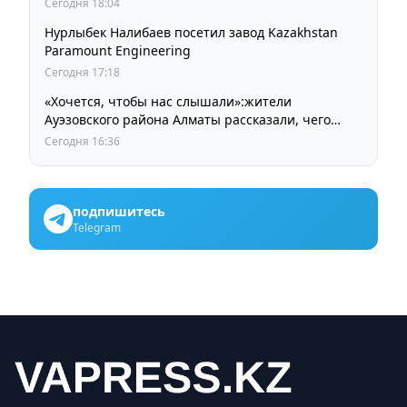
Сегодня 18:04
Нурлыбек Налибаев посетил завод Kazakhstan
Paramount Engineering
Сегодня 17:18
«Хочется, чтобы нас слышали»:жители
Ауэзовского района Алматы рассказали, чего
ждут от выборов депутатов Курултая
Сегодня 16:36
подпишитесь
Telegram