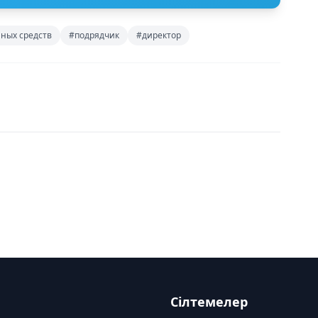
ных средств
#подрядчик
#директор
Сілтемелер