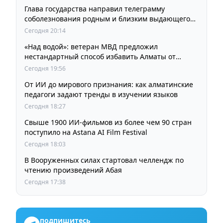
Глава государства направил телеграмму
соболезнования родным и близким выдающегося
кинорежиссера Ардака Амиркулова
Сегодня 20:14
«Над водой»: ветеран МВД предложил
нестандартный способ избавить Алматы от
пробок и смога
Сегодня 19:56
От ИИ до мирового признания: как алматинские
педагоги задают тренды в изучении языков
Сегодня 18:27
Свыше 1900 ИИ-фильмов из более чем 90 стран
поступило на Astana AI Film Festival
Сегодня 18:03
В Вооруженных силах стартовал челлендж по
чтению произведений Абая
Сегодня 17:38
подпишитесь