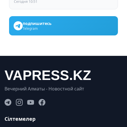
области
Сегодня 10:51
подпишитесь
Telegram
Вечерний Алматы - Новостной сайт
Сілтемелер