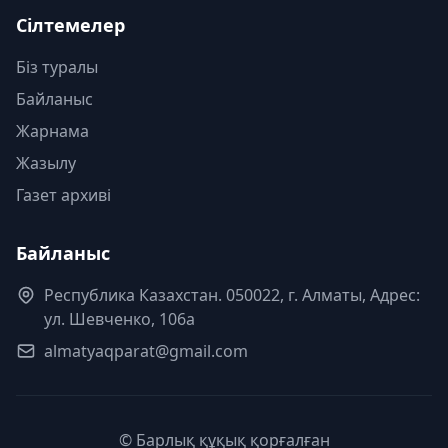
Сілтемелер
Біз туралы
Байланыс
Жарнама
Жазылу
Газет архиві
Байланыс
Республика Казахстан. 050022, г. Алматы, Адрес:
ул. Шевченко, 106а
almatyaqparat@gmail.com
© Барлық құқық қорғалған