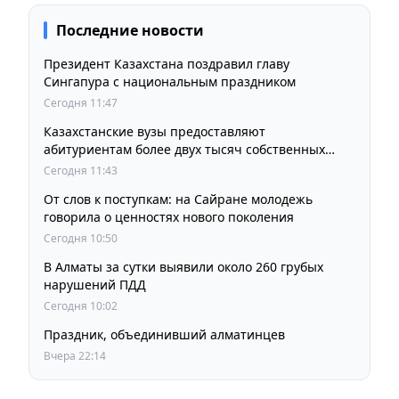
Последние новости
Президент Казахстана поздравил главу
Сингапура с национальным праздником
Сегодня 11:47
Казахстанские вузы предоставляют
абитуриентам более двух тысяч собственных
образовательных грантов
Сегодня 11:43
От слов к поступкам: на Сайране молодежь
говорила о ценностях нового поколения
Сегодня 10:50
В Алматы за сутки выявили около 260 грубых
нарушений ПДД
Сегодня 10:02
Праздник, объединивший алматинцев
Вчера 22:14