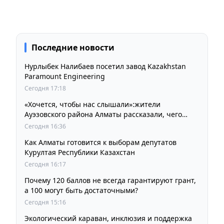
Последние новости
Нурлыбек Налибаев посетил завод Kazakhstan
Paramount Engineering
Сегодня 17:18
«Хочется, чтобы нас слышали»:жители
Ауэзовского района Алматы рассказали, чего
ждут от выборов депутатов Курултая
Сегодня 16:36
Как Алматы готовится к выборам депутатов
Курултая Республики Казахстан
Сегодня 16:17
Почему 120 баллов не всегда гарантируют грант,
а 100 могут быть достаточными?
Сегодня 15:16
Экологический караван, инклюзия и поддержка