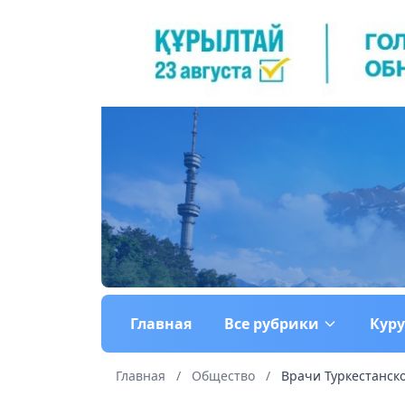
Главная
Все рубрики
Кур
Главная
/
Общество
/
Врачи Туркестанско