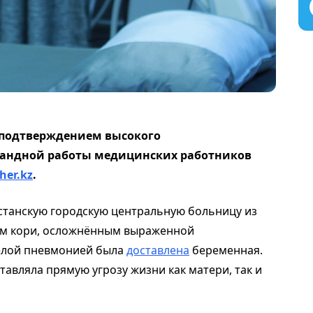
 подтверждением высокого
андной работы медицинских работников
her.kz
.
станскую городскую центральную больницу из
ем кори, осложнённым выраженной
ёлой пневмонией была
доставлена
беременная.
авляла прямую угрозу жизни как матери, так и