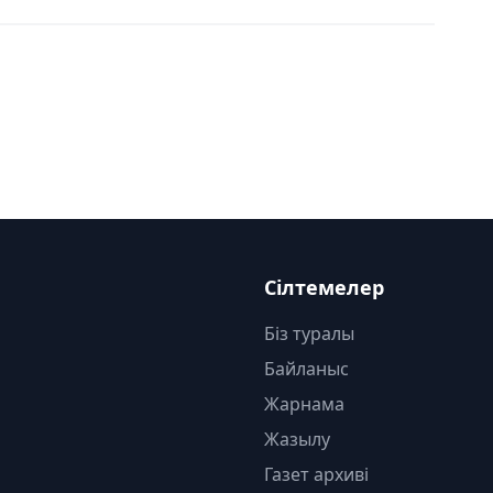
Сілтемелер
Біз туралы
Байланыс
Жарнама
Жазылу
Газет архиві