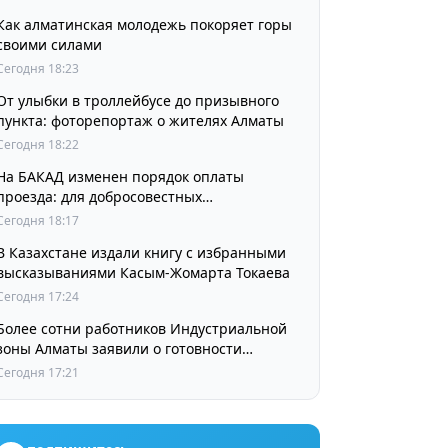
Как алматинская молодежь покоряет горы
своими силами
Сегодня 18:23
От улыбки в троллейбусе до призывного
пункта: фоторепортаж о жителях Алматы
Сегодня 18:22
На БАКАД изменен порядок оплаты
проезда: для добросовестных
пользователей стоимость остается
Сегодня 18:17
прежней
В Казахстане издали книгу с избранными
высказываниями Касым-Жомарта Токаева
Сегодня 17:24
Более сотни работников Индустриальной
зоны Алматы заявили о готовности
принять участие в выборах членов
Сегодня 17:21
Курылтая