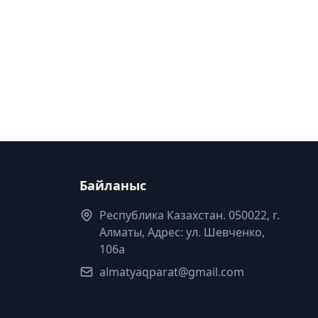
Байланыс
Республика Казахстан. 050022, г.
Алматы, Адрес: ул. Шевченко,
106а
almatyaqparat@gmail.com