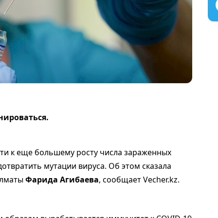
нироваться.
ти к еще большему росту числа зараженных
отвратить мутации вируса. Об этом сказала
Алматы
Фарида Агибаева
, сообщает Vecher.kz.