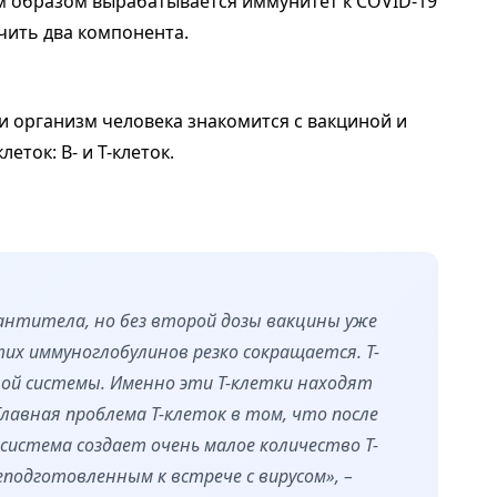
им образом вырабатывается иммунитет к COVID-19
чить два компонента.
и организм человека знакомится с вакциной и
еток: В- и Т-клеток.
нтитела, но без второй дозы вакцины уже
тих иммуноглобулинов резко сокращается. Т-
ой системы. Именно эти Т-клетки находят
авная проблема Т-клеток в том, что после
система создает очень малое количество Т-
подготовленным к встрече с вирусом», –