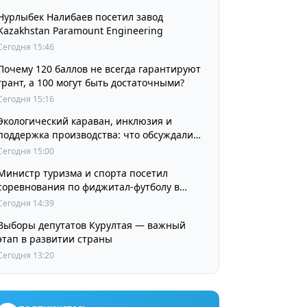
Нурлыбек Налибаев посетил завод
Kazakhstan Paramount Engineering
Сегодня 15:46
Почему 120 баллов не всегда гарантируют
грант, а 100 могут быть достаточными?
Сегодня 15:16
Экологический караван, инклюзия и
поддержка производства: что обсуждали
партии в регионах
Сегодня 15:00
Министр туризма и спорта посетил
соревнования по фиджитал-футболу в
рамках «Игр Будущего 2026»
Сегодня 14:39
Выборы депутатов Курултая — важный
этап в развитии страны
Сегодня 13:20