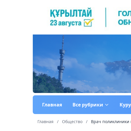
Главная
Все рубрики
Кур
Главная
/
Общество
/
Врач поликлиники и