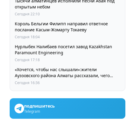
Тысячи алматинцев исполнили песни Абая под
открытым небом
Сегодня 22:10
Король Бельгии Филипп направил ответное
послание Касым-Жомарту Токаеву
Сегодня 18:04
Нурлыбек Налибаев посетил завод Kazakhstan
Paramount Engineering
Сегодня 17:18
«Хочется, чтобы нас слышали»:жители
Ауэзовского района Алматы рассказали, чего
ждут от выборов депутатов Курултая
Сегодня 16:36
подпишитесь
Telegram