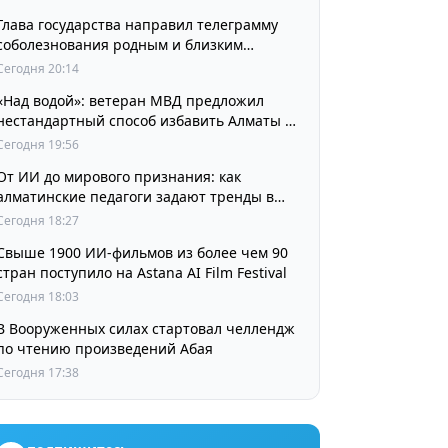
Глава государства направил телеграмму
соболезнования родным и близким
выдающегося кинорежиссера Ардака
Сегодня 20:14
Амиркулова
«Над водой»: ветеран МВД предложил
нестандартный способ избавить Алматы от
пробок и смога
Сегодня 19:56
От ИИ до мирового признания: как
алматинские педагоги задают тренды в
изучении языков
Сегодня 18:27
Свыше 1900 ИИ-фильмов из более чем 90
стран поступило на Astana AI Film Festival
Сегодня 18:03
В Вооруженных силах стартовал челлендж
по чтению произведений Абая
Сегодня 17:38