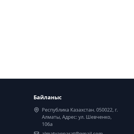
Байланыс
Республика Казахстан. 050022, г.
Алматы, Адрес: ул. Шевченко,
106а
almatyaqparat@gmail.com