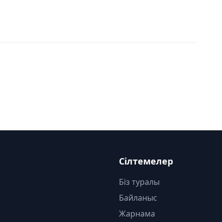
Сілтемелер
Біз туралы
Байланыс
Жарнама