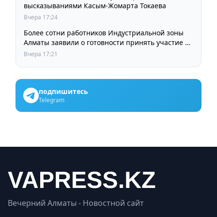
высказываниями Касым-Жомарта Токаева
Вчера 17:24
Более сотни работников Индустриальной зоны
Алматы заявили о готовности принять участие в
выборах членов Курылтая
Вчера 17:21
подпишитесь
Telegram
Вечерний Алматы - Новостной сайт