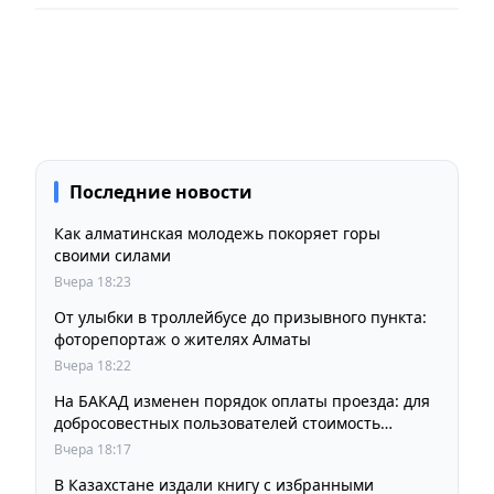
Последние новости
Как алматинская молодежь покоряет горы
своими силами
Вчера 18:23
От улыбки в троллейбусе до призывного пункта:
фоторепортаж о жителях Алматы
Вчера 18:22
На БАКАД изменен порядок оплаты проезда: для
добросовестных пользователей стоимость
остается прежней
Вчера 18:17
В Казахстане издали книгу с избранными