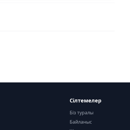
Сілтемелер
Біз туралы
Байланыс