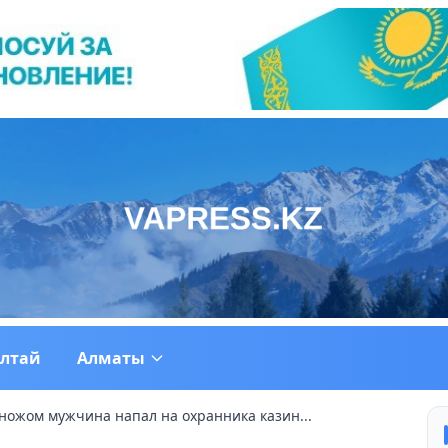
ултай
Алматы
ожом мужчина напал на охранника казин...