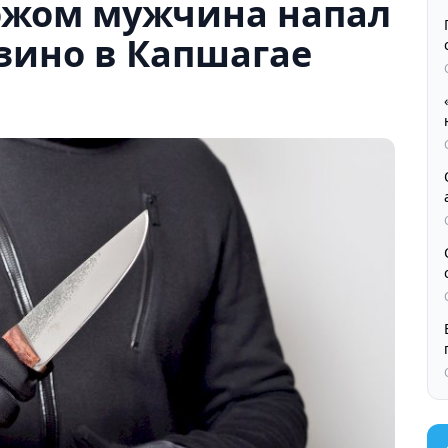
ожом мужчина напал
зино в Капшагае