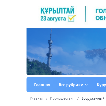
Главная
Все рубрики
Кур
Главная
/
Происшествия
/
Вооруженный н