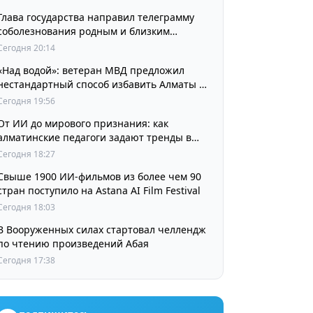
Глава государства направил телеграмму
соболезнования родным и близким
выдающегося кинорежиссера Ардака
Сегодня 20:14
Амиркулова
«Над водой»: ветеран МВД предложил
нестандартный способ избавить Алматы от
пробок и смога
Сегодня 19:56
От ИИ до мирового признания: как
алматинские педагоги задают тренды в
изучении языков
Сегодня 18:27
Свыше 1900 ИИ-фильмов из более чем 90
стран поступило на Astana AI Film Festival
Сегодня 18:03
В Вооруженных силах стартовал челлендж
по чтению произведений Абая
Сегодня 17:38