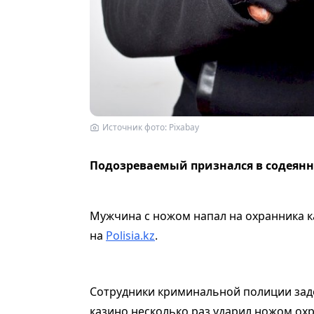
Источник фото: Рixabay
Подозреваемый признался в содеянно
Мужчина с ножом напал на охранника ка
на
Polisia.kz
.
Сотрудники криминальной полиции заде
казино несколько раз ударил ножом ох