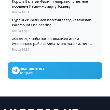
Король Бельгии Филипп направил ответное
послание Касым-Жомарту Токаеву
Вчера 18:04
Нурлыбек Налибаев посетил завод Kazakhstan
Paramount Engineering
Вчера 17:18
«Хочется, чтобы нас слышали»:жители
Ауэзовского района Алматы рассказали, чего
ждут от выборов депутатов Курултая
Вчера 16:36
подпишитесь
Telegram