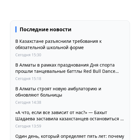
Последние новости
В Казахстане разъяснили требования к
обязательной школьной форме
Сегодня 15:30
В Алматы в рамках празднования Дня спорта
прошли танцевальные баттлы Red Bull Dance
Your Style
Сегодня 15:18
В Алматы строят новую амбулаторию и
обновляют больницы
Сегодня 14:38
«А что, если все зависит от нас?» — Бахыт
Шадаева заставила казахстанцев остановиться и
задуматься
Сегодня 13:59
Один день, который определяет пять лет: почему