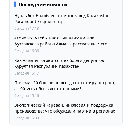
Последние новости
Нурлыбек Налибаев посетил завод Kazakhstan
Paramount Engineering
Сегодня 17:18
«Хочется, чтобы нас слышали»:жители
Ауэзовского района Алматы рассказали, чего
ждут от выборов депутатов Курултая
Сегодня 16:36
Как Алматы готовится к выборам депутатов
Курултая Республики Казахстан
Сегодня 16:17
Почему 120 баллов не всегда гарантируют грант,
а 100 могут быть достаточными?
Сегодня 15:16
Экологический караван, инклюзия и поддержка
производства: что обсуждали партии в регионах
Сегодня 15:00